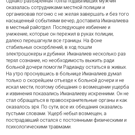
Однако разъяренная толпа подвыпивших мужчин
оказалась сотрудниками местной полиции и
организовав погоню с не желая завершать и без того
насыщенный событиями вечер, доставила Иманалиева
в местный райотдел. Последующее избиение и
унижение, которые он пережил в руках полиции,
далеко перешагнули все границы. На фоне
стабильных оскорблений, в ход пошли
электрошокеры и дубинки. Иманалиев несколько раз
терял сознание, но необходимость выжить ради
больной дочери помогли Радианду остаться в живых.
На утро проснувшись в больнице Иманалиев думал
только о скорейшем отъезде к больной дочери и не
искал мести, поэтому обещания о возмещении ущерба
и извинения показались Иманалиеву искренними. Он не
стал обращаться в правоохранительные органы и как
оказалось зря. По сути, все их обещания оказались
пустыми словами. Ущерб небыл возмещен, а
пострадавший остался с постоянными физическими и
психологическими травмами.